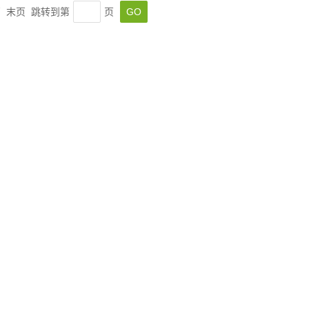
一页 末页 跳转到第
页